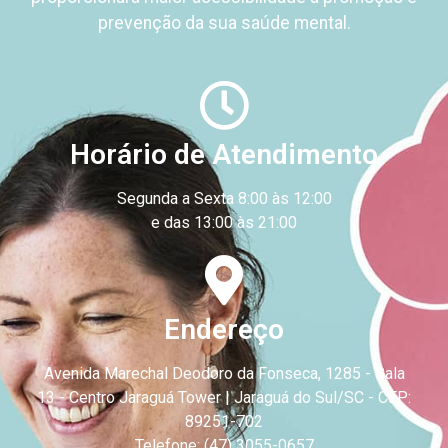
prevenção da sua saúde mental.
Horário de Atendimento
Segunda a Sexta 8:00 às 12:00
e das 13:00 às 21:00
Endereço
Avenida Marechal Deodoro da Fonseca, 1285 - Sala
13 - Centro
Jaraguá Tower | Jaraguá do Sul/SC - CEP:
89251-702
Telefone: (47) 3055-0657