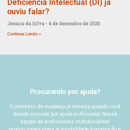
Deficiência Intelectual (DI) já
ouviu falar?
Jessica da Silva
4 de dezembro de 2020
Continue Lendo »
Procurando por ajuda?
O processo de mudança já começa quando você
decide procurar por ajuda profissional.
Nossa
equipe de profissionais
multidisciplinar
proporcionará
maior acessibilidade à promoção e