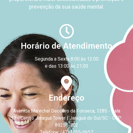
prevenção da sua saúde mental.
Horário de Atendimento
Segunda a Sexta 8:00 às 12:00
e das 13:00 às 21:00
Endereço
Avenida Marechal Deodoro da Fonseca, 1285 - Sala
13 - Centro
Jaraguá Tower | Jaraguá do Sul/SC - CEP:
89251-702
Telefone: (47) 3055-0657