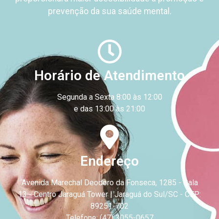
prevenção da sua saúde mental.
Horário de Atendimento
Segunda a Sexta 8:00 às 12:00
e das 13:00 às 21:00
Endereço
Avenida Marechal Deodoro da Fonseca, 1285 - Sala
13 - Centro
Jaraguá Tower | Jaraguá do Sul/SC - CEP:
89251-702
Telefone: (47) 3055-0657