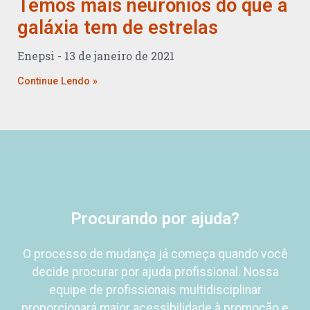
Temos mais neurônios do que a
galáxia tem de estrelas
Enepsi
13 de janeiro de 2021
Continue Lendo »
Procurando por ajuda?
O processo de mudança já começa quando você
decide procurar por ajuda profissional.
Nossa
equipe de profissionais
multidisciplinar
proporcionará
maior acessibilidade à promoção e