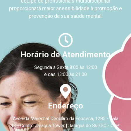
equipe de profissionais
multidisciplinar
proporcionará
maior acessibilidade à promoção e
prevenção da sua saúde mental.
Horário de Atendimento
Segunda a Sexta 8:00 às 12:00
e das 13:00 às 21:00
Endereço
Avenida Marechal Deodoro da Fonseca, 1285 - Sala
13 - Centro
Jaraguá Tower | Jaraguá do Sul/SC - CEP: