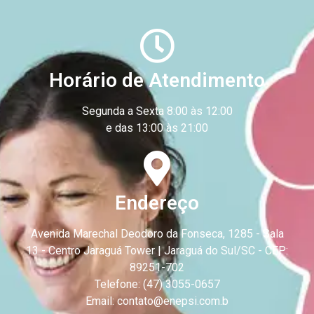
Horário de Atendimento
Segunda a Sexta 8:00 às 12:00
e das 13:00 às 21:00
Endereço
Avenida Marechal Deodoro da Fonseca, 1285 - Sala
13 - Centro
Jaraguá Tower | Jaraguá do Sul/SC - CEP:
89251-702
Telefone: (47) 3055-0657
Email: contato@enepsi.com.b