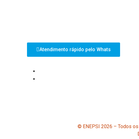
Avenida Marechal Deodoro da Fonseca, 1285 - Sala 13 - Cen
Tower | Jaraguá do Sul/SC - CEP: 89251-702
Telefone: (47) 3055-0657
Email: contato@enepsi.com.b
Atendimento rápido pelo Whats
© ENEPSI 2026 – Todos os 