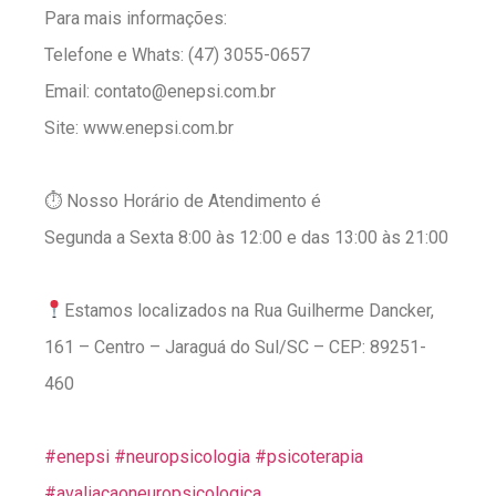
Para mais informações:
Telefone e Whats: (47) 3055-0657
Email: contato@enepsi.com.br
Site: www.enepsi.com.br
⠀
⏱ Nosso Horário de Atendimento é
Segunda a Sexta 8:00 às 12:00 e das 13:00 às 21:00
⠀
Estamos localizados na Rua Guilherme Dancker,
161 – Centro – Jaraguá do Sul/SC – CEP: 89251-
460
⠀
#enepsi
#neuropsicologia
#psicoterapia
#avaliacaoneuropsicologica