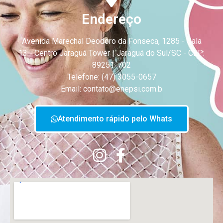
Endereço
Avenida Marechal Deodoro da Fonseca, 1285 - Sala
13 - Centro
Jaraguá Tower | Jaraguá do Sul/SC - CEP:
89251-702
Telefone: (47) 3055-0657
Email: contato@enepsi.com.b
Atendimento rápido pelo Whats