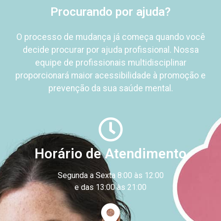
Procurando por ajuda?
O processo de mudança já começa quando você
decide procurar por ajuda profissional.
Nossa
equipe de profissionais
multidisciplinar
proporcionará
maior acessibilidade à promoção e
prevenção da sua saúde mental.
Horário de Atendimento
Segunda a Sexta 8:00 às 12:00
e das 13:00 às 21:00